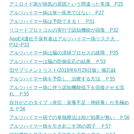
アミロイド斑が病気の原因という間違った常識 P25
アルツハイマー病は単一疾患ではない P27
アルツハイマー病は予防できる！ P31
リコードプロトコルの実行で認知機能が回復 P32
ApoE4遺伝子保有者はアルツハイマー病リスク大
P32~P33
アルツハイマー病は脳の清掃プロセスの故障 P35
アルツハイマーは脳の防御反応の結果 Ｐ53
旧サプリメントリスト(2018年6月29日版）備忘録
アルツハイマー病を予防し、治療する方法 Ｐ55
アルツハイマー病に伴う認知機能低下を回復させる流
れ Ｐ55
自分がどのタイプ（炎症・栄養不足・神経毒）か見極め
る Ｐ56
アルツハイマー病での単独療法は殆ど効果が無い Ｐ56
アルツハイマー病を引き起こす36の因子 Ｐ57