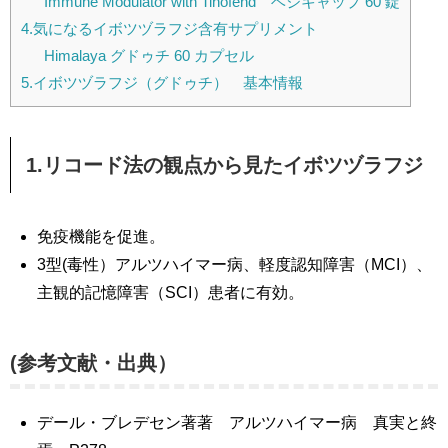
Immune Modulator with Tinofend ベジキャップ 60 錠
4.気になるイボツヅラフジ含有サプリメント
Himalaya グドゥチ 60 カプセル
5.イボツヅラフジ（グドゥチ） 基本情報
1.リコード法の観点から見たイボツヅラフジ
免疫機能を促進。
3型(毒性）アルツハイマー病、軽度認知障害（MCI）、
主観的記憶障害（SCI）患者に有効。
(参考文献・出典）
デール・ブレデセン著著 アルツハイマー病 真実と終