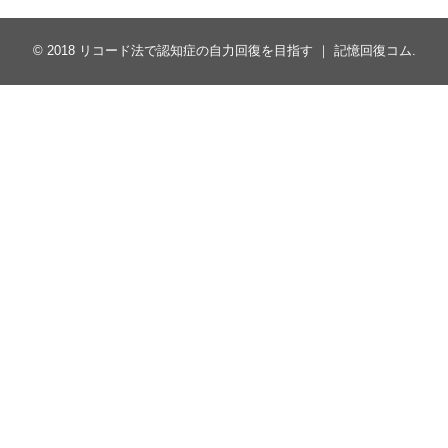
© 2018
リコード法で認知症の自力回復を目指す ｜ 記憶回復コム
.