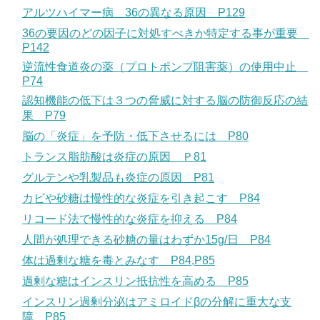
アルツハイマー病 36の異なる原因 P129
36の要因のどの因子に対処すべきか特定する事が重要
P142
逆流性食道炎の薬（プロトポンプ阻害薬）の使用中止
P74
認知機能の低下は３つの脅威に対する脳の防御反応の結
果 P79
脳の「炎症」を予防・低下させるには P80
トランス脂肪酸は炎症の原因 Ｐ81
グルテンや乳製品も炎症の原因 P81
カビや砂糖は慢性的な炎症を引き起こす P84
リコード法で慢性的な炎症を抑える P84
人間が処理できる砂糖の量はわずか15g/日 P84
体は過剰な糖を毒とみなす P84,P85
過剰な糖はインスリン抵抗性を高める P85
インスリン過剰分泌はアミロイドβの分解に重大な支
障 P85