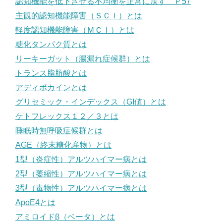
認知機能を低下させる不均衡を正常に戻す Ｐ57
主観的認知機能障害（ＳＣＩ）とは
軽度認知機能障害（ＭＣＩ）とは
糖化タンパク質とは
リーキーガット（腸漏れ症候群）とは
トランス脂肪酸とは
アディポカインとは
グリセミック・インデックス（GI値）とは
ケトフレックス１２／３とは
睡眠時無呼吸症候群とは
AGE（終末糖化産物）とは
1型（炎症性）アルツハイマー病とは
2型（萎縮性）アルツハイマー病とは
3型（毒物性）アルツハイマー病とは
ApoE4とは
アミロイドβ（ベータ）とは