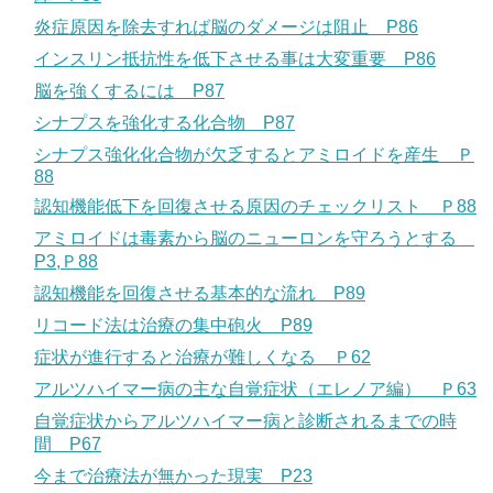
炎症原因を除去すれば脳のダメージは阻止 P86
インスリン抵抗性を低下させる事は大変重要 P86
脳を強くするには P87
シナプスを強化する化合物 P87
シナプス強化化合物が欠乏するとアミロイドを産生 Ｐ
88
認知機能低下を回復させる原因のチェックリスト Ｐ88
アミロイドは毒素から脳のニューロンを守ろうとする
P3,Ｐ88
認知機能を回復させる基本的な流れ P89
リコード法は治療の集中砲火 P89
症状が進行すると治療が難しくなる Ｐ62
アルツハイマー病の主な自覚症状（エレノア編） Ｐ63
自覚症状からアルツハイマー病と診断されるまでの時
間 P67
今まで治療法が無かった現実 P23