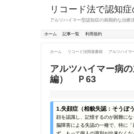
リコード法で認知症
アルツハイマー型認知症の画期的な治療
ホーム
記事一覧
利用規約
ホーム
リコード法関連書籍
アルツハイマ
アルツハイマー病の
編） Ｐ63
1.失顔症（相貌失認：そうぼう
顔を認識し、記憶するのが困難にな
脳障害による失認の一種で、特に「
ず、もって個人の識別が出来なくな