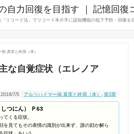
の自力回復を目指す ｜ 記憶回復
法「リコード法」でリコード本片手に認知機能の低下予防・回復を
ー病 真実と終焉（本）
主な自覚症状（エレノア
2018/7/5
アルツハイマー病 真実と終焉（本）
,
第3章
しつにん） Ｐ63
ってくる症状。
顔を見てもその表情の識別が出来ず、誰の顔か解ら
る症状」をいう。