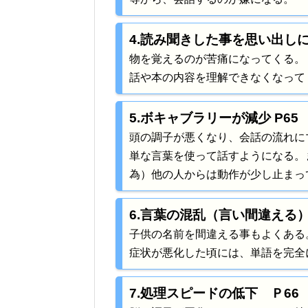
4.読み聞きした事を思い出しに
物を覚えるのが苦痛になってくる。
話や本の内容を理解できなくなって
5.ボキャブラリーが減少 P65
頭の調子が悪くなり、会話の流れに
単な言葉を使って話すようになる。
為）他の人からは動作が少し止まっ
6.言葉の混乱（言い間違える）
子供の名前を間違える事もよくある
症状が悪化した頃には、単語を完全
7.処理スピードの低下 Ｐ66