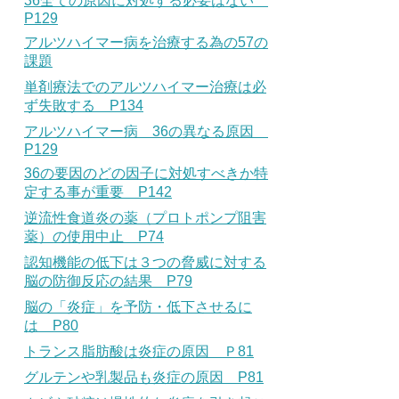
36全ての原因に対処する必要はない
P129
アルツハイマー病を治療する為の57の
課題
単剤療法でのアルツハイマー治療は必
ず失敗する P134
アルツハイマー病 36の異なる原因
P129
36の要因のどの因子に対処すべきか特
定する事が重要 P142
逆流性食道炎の薬（プロトポンプ阻害
薬）の使用中止 P74
認知機能の低下は３つの脅威に対する
脳の防御反応の結果 P79
脳の「炎症」を予防・低下させるに
は P80
トランス脂肪酸は炎症の原因 Ｐ81
グルテンや乳製品も炎症の原因 P81