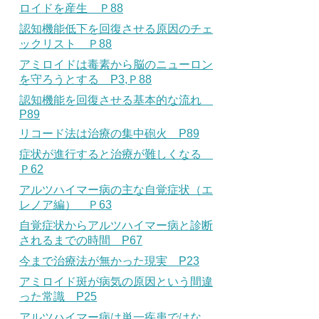
ロイドを産生 Ｐ88
認知機能低下を回復させる原因のチェ
ックリスト Ｐ88
アミロイドは毒素から脳のニューロン
を守ろうとする P3,Ｐ88
認知機能を回復させる基本的な流れ
P89
リコード法は治療の集中砲火 P89
症状が進行すると治療が難しくなる
Ｐ62
アルツハイマー病の主な自覚症状（エ
レノア編） Ｐ63
自覚症状からアルツハイマー病と診断
されるまでの時間 P67
今まで治療法が無かった現実 P23
アミロイド斑が病気の原因という間違
った常識 P25
アルツハイマー病は単一疾患ではな