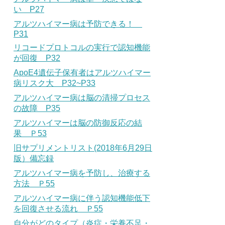
い P27
アルツハイマー病は予防できる！
P31
リコードプロトコルの実行で認知機能
が回復 P32
ApoE4遺伝子保有者はアルツハイマー
病リスク大 P32~P33
アルツハイマー病は脳の清掃プロセス
の故障 P35
アルツハイマーは脳の防御反応の結
果 Ｐ53
旧サプリメントリスト(2018年6月29日
版）備忘録
アルツハイマー病を予防し、治療する
方法 Ｐ55
アルツハイマー病に伴う認知機能低下
を回復させる流れ Ｐ55
自分がどのタイプ（炎症・栄養不足・