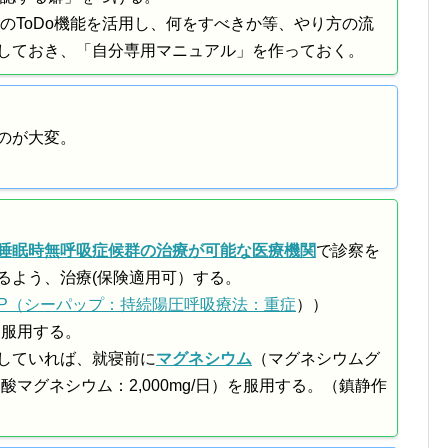
eのToDo機能を活用し、何をすべきか等、やり方の流
しておき、「自分専用マニュアル」を作っておく。
のが大変。
睡眠時無呼吸症候群の治療が可能な医療機関
で診察を
るよう、治療(保険適用可）する。
AP（シーパップ：持続陽圧呼吸療法：重症
））
）を服用する。
していれば、就寝前に
マグネシウム
（マグネシウムグ
ン酸マグネシウム：2,000mg/日）を服用する。（鎮静作