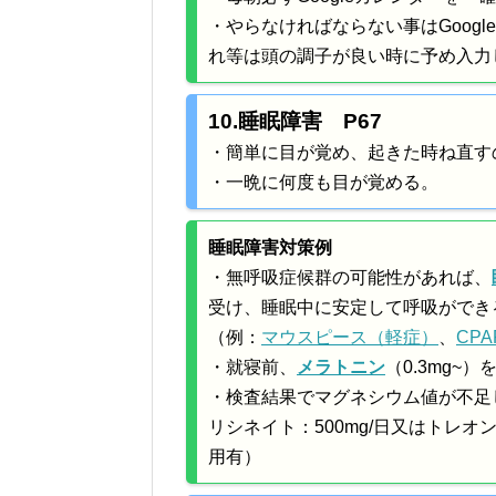
・やらなければならない事はGoogl
れ等は頭の調子が良い時に予め入力
10.睡眠障害 P67
・簡単に目が覚め、起きた時ね直す
・一晩に何度も目が覚める。
睡眠障害対策例
・無呼吸症候群の可能性があれば、
受け、睡眠中に安定して呼吸ができ
（例：
マウスピース（軽症）
、
CP
・就寝前、
メラトニン
（0.3mg~
・検査結果でマグネシウム値が不足
リシネイト：500mg/日又はトレオ
用有）