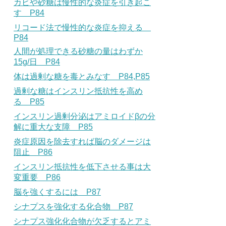
カビや砂糖は慢性的な炎症を引き起こ
す P84
リコード法で慢性的な炎症を抑える
P84
人間が処理できる砂糖の量はわずか
15g/日 P84
体は過剰な糖を毒とみなす P84,P85
過剰な糖はインスリン抵抗性を高め
る P85
インスリン過剰分泌はアミロイドβの分
解に重大な支障 P85
炎症原因を除去すれば脳のダメージは
阻止 P86
インスリン抵抗性を低下させる事は大
変重要 P86
脳を強くするには P87
シナプスを強化する化合物 P87
シナプス強化化合物が欠乏するとアミ