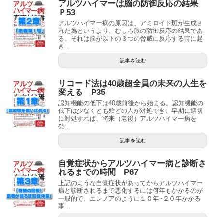
アルツハイマーは脳の防御反応の結果
Ｐ53
アルツハイマー病の原因は、アミロイド斑が生成さ
れた為というより、むしろ脳の防御反応の結果であ
る。それは脳が以下の３つの脅威に反応する時に起
き...
記事を読む
リコード法は40歳超全員の未来の人生を
変える P35
認知機能の低下は40歳前後から始まる。認知機能の
低下は少なくとも殆どの人が対処でき、早期に適切
に対処すれば、将来（老後）アルツハイマー病を
発...
記事を読む
自覚症状からアルツハイマー病と診断さ
れるまでの時間 P67
上記のような自覚症状があってからアルツハイマー
病と診断されるまで悪化するには何年もかかるのが
一般的で、エレノアのように１０年~２０年かかる
事...