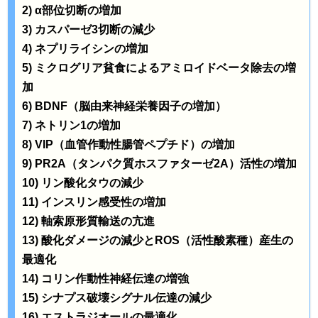
2) α部位切断の増加
3) カスパーゼ3切断の減少
4) ネプリライシンの増加
5) ミクログリア貧食によるアミロイドベータ除去の増
加
6) BDNF（脳由来神経栄養因子の増加）
7) ネトリン1の増加
8) VIP（血管作動性腸管ペプチド）の増加
9) PR2A（タンパク質ホスファターゼ2A）活性の増加
10) リン酸化タウの減少
11) インスリン感受性の増加
12) 軸索原形質輸送の亢進
13) 酸化ダメージの減少とROS（活性酸素種）産生の
最適化
14) コリン作動性神経伝達の増強
15) シナプス破壊シグナル伝達の減少
16) エストラジオールの最適化