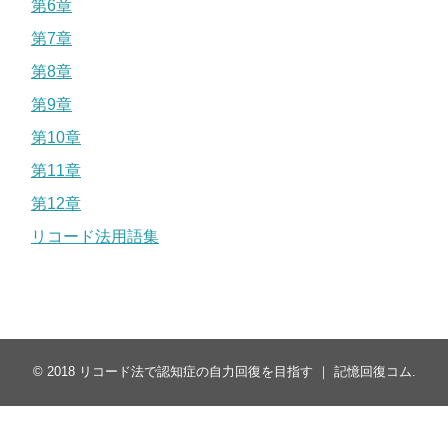
第6章
第7章
第8章
第9章
第10章
第11章
第12章
リコード法用語集
© 2018
リコード法で認知症の自力回復を目指す ｜ 記憶回復コム
.