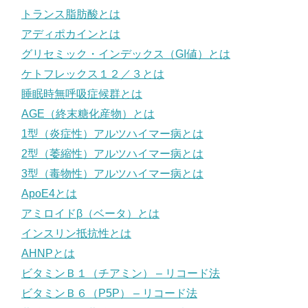
トランス脂肪酸とは
アディポカインとは
グリセミック・インデックス（GI値）とは
ケトフレックス１２／３とは
睡眠時無呼吸症候群とは
AGE（終末糖化産物）とは
1型（炎症性）アルツハイマー病とは
2型（萎縮性）アルツハイマー病とは
3型（毒物性）アルツハイマー病とは
ApoE4とは
アミロイドβ（ベータ）とは
インスリン抵抗性とは
AHNPとは
ビタミンＢ１（チアミン） – リコード法
ビタミンＢ６（P5P） – リコード法