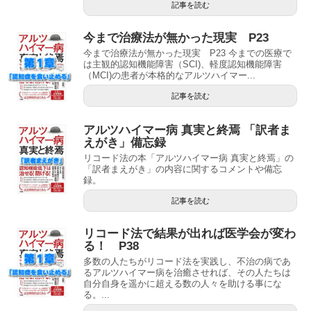
記事を読む
今まで治療法が無かった現実 P23
今まで治療法が無かった現実 P23 今までの医療で
は主観的認知機能障害（SCI)、軽度認知機能障害
（MCI)の患者が本格的なアルツハイマー...
記事を読む
アルツハイマー病 真実と終焉 「訳者ま
えがき」備忘録
リコード法の本「アルツハイマー病 真実と終焉」の
「訳者まえがき」の内容に関するコメントや備忘
録。
記事を読む
リコード法で結果が出れば医学会が変わ
る！ P38
多数の人たちがリコード法を実践し、不治の病であ
るアルツハイマー病を治癒させれば、その人たちは
自分自身を遥かに超える数の人々を助ける事にな
る。...