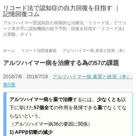
リコード法で認知症の自力回復を目指す ｜
記憶回復コム
アルツハイマー型認知症の画期的な治療法「リコード法」でリコ
ード本片手に認知機能の低下予防・回復を目指す「リコード法1
人実験」サイト
ホーム
リコード法関連書籍
アルツハイマー病 真実と終焉（本）
アルツハイマー病を治療する為の57の課題
2018/7/6
2018/7/18
アルツハイマー病 真実と終焉（本）
,
第5章
アルツハイマー病
を
薬で治療
するには、
少なくとも
以
下に挙げた
57個全て
の作用を発揮できる
薬
でなくてな
らないという。
（アルツハイマー病36の要因に関係）
1) APPβ切断の減少