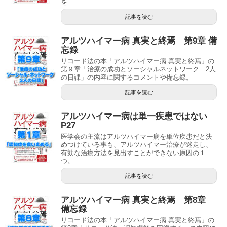
を...
記事を読む
アルツハイマー病 真実と終焉 第9章 備
忘録
リコード法の本「アルツハイマー病 真実と終焉」の
第９章「治療の成功とソーシャルネットワーク 2人
の日課」の内容に関するコメントや備忘録。
記事を読む
アルツハイマー病は単一疾患ではない
P27
医学会の主流はアルツハイマー病を単位疾患だと決
めつけている事も、アルツハイマー治療が迷走し、
有効な治療方法を見出すことができない原因の１
つ。
記事を読む
アルツハイマー病 真実と終焉 第8章
備忘録
リコード法の本「アルツハイマー病 真実と終焉」の