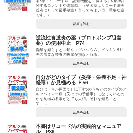
第8章「リコード法 認知機能を回復する」の内容に
関するコメントや備忘録。（第８章はリコード法実
践者にとって最重要章と言ってもよい位、重要な章
です。）
記事を読む
逆流性食道炎の薬（プロトポンプ阻害
薬）の使用中止 P74
胃酸を減らすと亜鉛やマグネシウム、ビタミンB12
等の需要な栄養の吸収が損なわれる。
記事を読む
自分がどのタイプ（炎症・栄養不足・神
経毒）か見極める Ｐ56
自分は（何が原因で）以下4つのうちどのタイプのア
ルツハイマー病（又はその予備軍）になっているの
かを見極める事がとても大切。それを知ること
で、...
記事を読む
本書はリコード法の実践的なマニュア
ル P36