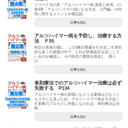
リコード法の本「アルツハイマー病 真実と終焉」の
第4章「アルツハイマー病になる方法 入門編」の内
容に関するコメントや備忘録。
記事を読む
アルツハイマー病を予防し、治療する方
法 Ｐ55
特定の患者の脳に、この3種の脅威を引き起こす潜在
的な多くの原因の中で、どれが防御反応を起こして
いるのか確認し、その特定の要因を除去し、残り
の...
記事を読む
単剤療法でのアルツハイマー治療は必ず
失敗する P134
アルツハイマー病の原因になりうる要因は少なくと
も３６にも及ぶため、アルツハイマー病を引き起こ
す多数のプロセスに対処しなければ、単剤療法は当
然...
記事を読む