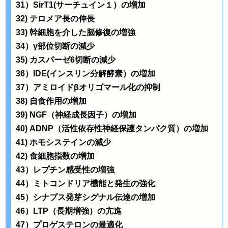
31）SirT1(サーチュイン１）の増加
32) テロメア長の伸長
33) 幹細胞を介した脳修復の増強
34）γ部位切断の減少
35) カスパーゼ6切断の減少
36）IDE(インスリン分解酵素）の増加
37）アミロイドβオリゴマール化の抑制
38) 自食作用の増加
39) NGF（神経成長因子）の増加
40) ADNP（活性依存性神経保護タンパク質）の増加
41) ホモシステインの減少
42) 食細胞指数の増加
43）レプチン感受性の増強
44）ミトコンドリア機能と発生の強化
45）シナプス発芽シグナル伝達の増加
46）LTP（長期増強）の亢進
47）プロゲステロンの最適化