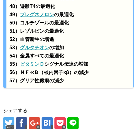
48）遊離T4の最適化
49）
プレグネノロン
の最適化
50）コルチゾールの最適化
51）レゾルビンの最適化
52）血管新生の増進
53）
グルタチオン
の増加
54）金属すべての最適化
55）
ビタミンＤ
シグナル伝達の増加
56）ＮＦ-κＢ（核内因子κβ）の減少
57）グリア性瘢痕の減少
シェアする
error
0
0