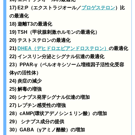
17) E2:P（エクストラジオール／
プロゲステロン
）比
の最適化
18) 遊離T3の最適化
19) TSH（甲状腺刺激ホルモンの最適化）
20) テストステロンの最適化
21)
DHEA（デヒドロエピアンドロステロン）
の最適化
22) インスリン分泌とシグナル伝達の最適化
23）PPAR-γ（ペルオキシソーム増殖因子活性化受容
体γの活性体）
24) 炎症の減少
25) 解毒の増強
26) シナプス発芽シグナル伝達の増加
27) レプチン感受性の増強
28）cAMP(環状アデノシン１リン酸）の増加
29） シナプス成分の提供
30）GABA（γアミノ酪酸）の増加