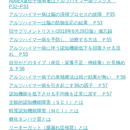
ApoE4遺伝子保有者はアルツハイマー病リスク大
P32~P33
アルツハイマー病は脳の清掃プロセスの故障 P35
アルツハイマーは脳の防御反応の結果 Ｐ53
旧サプリメントリスト(2018年6月29日版）備忘録
アルツハイマー病を予防し、治療する方法 Ｐ55
アルツハイマー病に伴う認知機能低下を回復させる流
れ Ｐ55
自分がどのタイプ（炎症・栄養不足・神経毒）か見極め
る Ｐ56
アルツハイマー病での単独療法は殆ど効果が無い Ｐ56
アルツハイマー病を引き起こす36の因子 Ｐ57
認知機能を低下させる不均衡を正常に戻す Ｐ57
主観的認知機能障害（ＳＣＩ）とは
軽度認知機能障害（ＭＣＩ）とは
糖化タンパク質とは
リーキーガット（腸漏れ症候群）とは