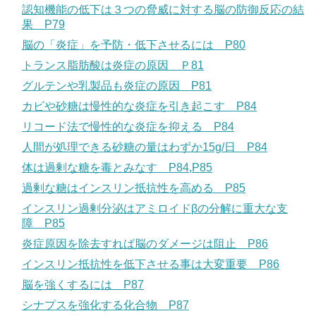
認知機能の低下は３つの脅威に対する脳の防御反応の結
果 P79
脳の「炎症」を予防・低下させるには P80
トランス脂肪酸は炎症の原因 Ｐ81
グルテンや乳製品も炎症の原因 P81
カビや砂糖は慢性的な炎症を引き起こす P84
リコード法で慢性的な炎症を抑える P84
人間が処理できる砂糖の量はわずか15g/日 P84
体は過剰な糖を毒とみなす P84,P85
過剰な糖はインスリン抵抗性を高める P85
インスリン過剰分泌はアミロイドβの分解に重大な支
障 P85
炎症原因を除去すれば脳のダメージは阻止 P86
インスリン抵抗性を低下させる事は大変重要 P86
脳を強くするには P87
シナプスを強化する化合物 P87