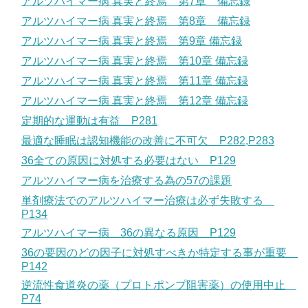
アルツハイマー病 真実と終焉 第7章 備忘録
アルツハイマー病 真実と終焉 第8章 備忘録
アルツハイマー病 真実と終焉 第9章 備忘録
アルツハイマー病 真実と終焉 第10章 備忘録
アルツハイマー病 真実と終焉 第11章 備忘録
アルツハイマー病 真実と終焉 第12章 備忘録
定期的な運動は有益 P281
最適な睡眠は認知機能の改善に不可欠 P282,P283
36全ての原因に対処する必要はない P129
アルツハイマー病を治療する為の57の課題
単剤療法でのアルツハイマー治療は必ず失敗する
P134
アルツハイマー病 36の異なる原因 P129
36の要因のどの因子に対処すべきか特定する事が重要
P142
逆流性食道炎の薬（プロトポンプ阻害薬）の使用中止
P74