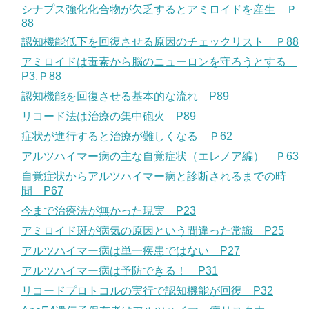
シナプス強化化合物が欠乏するとアミロイドを産生 Ｐ
88
認知機能低下を回復させる原因のチェックリスト Ｐ88
アミロイドは毒素から脳のニューロンを守ろうとする
P3,Ｐ88
認知機能を回復させる基本的な流れ P89
リコード法は治療の集中砲火 P89
症状が進行すると治療が難しくなる Ｐ62
アルツハイマー病の主な自覚症状（エレノア編） Ｐ63
自覚症状からアルツハイマー病と診断されるまでの時
間 P67
今まで治療法が無かった現実 P23
アミロイド斑が病気の原因という間違った常識 P25
アルツハイマー病は単一疾患ではない P27
アルツハイマー病は予防できる！ P31
リコードプロトコルの実行で認知機能が回復 P32