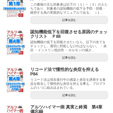
この書籍の主な対象者は以下の（１）~（３）の人た
ちであり、対象者の認知機能の低下を予防・回復・
維持する為の実践的なマニュアルである。 （１...
記事を読む
認知機能低下を回復させる原因のチェッ
クリスト Ｐ88
認知機能の低下を回復させたいなら、以下の全てを
チェックし、適切に対処しなければならない。 ・炎
症 ・インスリン抵抗性 ・ホルモンの減少...
記事を読む
リコード法で慢性的な炎症を抑える
P84
リコード法は現在進行中の感染と炎症を誘発する食
品を除去して慢性的な炎症を抑える事も、プログラ
ムの１つに組み込まれている。
記事を読む
アルツハイマー病 真実と終焉 第4章
備忘録