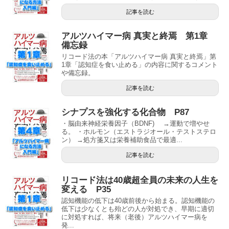
記事を読む
アルツハイマー病 真実と終焉 第1章
備忘録
リコード法の本「アルツハイマー病 真実と終焉」第
1章「認知症を食い止める」の内容に関するコメント
や備忘録。
記事を読む
シナプスを強化する化合物 P87
・脳由来神経栄養因子（BDNF) →運動で増やせ
る。 ・ホルモン（エストラジオール・テストステロ
ン） →処方箋又は栄養補助食品で最適...
記事を読む
リコード法は40歳超全員の未来の人生を
変える P35
認知機能の低下は40歳前後から始まる。認知機能の
低下は少なくとも殆どの人が対処でき、早期に適切
に対処すれば、将来（老後）アルツハイマー病を
発...