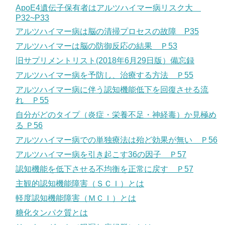
ApoE4遺伝子保有者はアルツハイマー病リスク大
P32~P33
アルツハイマー病は脳の清掃プロセスの故障 P35
アルツハイマーは脳の防御反応の結果 Ｐ53
旧サプリメントリスト(2018年6月29日版）備忘録
アルツハイマー病を予防し、治療する方法 Ｐ55
アルツハイマー病に伴う認知機能低下を回復させる流
れ Ｐ55
自分がどのタイプ（炎症・栄養不足・神経毒）か見極め
る Ｐ56
アルツハイマー病での単独療法は殆ど効果が無い Ｐ56
アルツハイマー病を引き起こす36の因子 Ｐ57
認知機能を低下させる不均衡を正常に戻す Ｐ57
主観的認知機能障害（ＳＣＩ）とは
軽度認知機能障害（ＭＣＩ）とは
糖化タンパク質とは