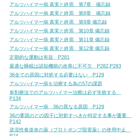
アルツハイマー病 真実と終焉 第7章 備忘録
アルツハイマー病 真実と終焉 第8章 備忘録
アルツハイマー病 真実と終焉 第9章 備忘録
アルツハイマー病 真実と終焉 第10章 備忘録
アルツハイマー病 真実と終焉 第11章 備忘録
アルツハイマー病 真実と終焉 第12章 備忘録
定期的な運動は有益 P281
最適な睡眠は認知機能の改善に不可欠 P282,P283
36全ての原因に対処する必要はない P129
アルツハイマー病を治療する為の57の課題
単剤療法でのアルツハイマー治療は必ず失敗する
P134
アルツハイマー病 36の異なる原因 P129
36の要因のどの因子に対処すべきか特定する事が重要
P142
逆流性食道炎の薬（プロトポンプ阻害薬）の使用中止
P74