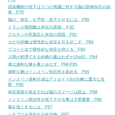
認知機能の低下は３つの脅威に対する脳の防御反応の結
果 P79
脳の「炎症」を予防・低下させるには P80
トランス脂肪酸は炎症の原因 Ｐ81
グルテンや乳製品も炎症の原因 P81
カビや砂糖は慢性的な炎症を引き起こす P84
リコード法で慢性的な炎症を抑える P84
人間が処理できる砂糖の量はわずか15g/日 P84
体は過剰な糖を毒とみなす P84,P85
過剰な糖はインスリン抵抗性を高める P85
インスリン過剰分泌はアミロイドβの分解に重大な支
障 P85
炎症原因を除去すれば脳のダメージは阻止 P86
インスリン抵抗性を低下させる事は大変重要 P86
脳を強くするには P87
シナプスを強化する化合物 P87