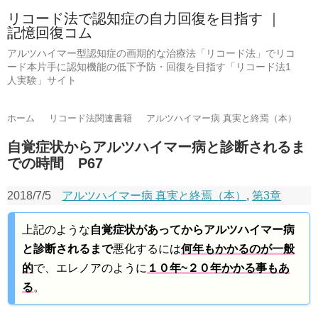
リコード法で認知症の自力回復を目指す ｜
記憶回復コム
アルツハイマー型認知症の画期的な治療法「リコード法」でリコ
ード本片手に認知機能の低下予防・回復を目指す「リコード法1
人実験」サイト
ホーム
リコード法関連書籍
アルツハイマー病 真実と終焉（本）
自覚症状からアルツハイマー病と診断されるま
での時間 P67
2018/7/5
アルツハイマー病 真実と終焉（本）
,
第3章
上記のような
自覚症状があってからアルツハイマー病
と診断されるまで
悪化するには
何年もかかるのが一般
的
で、エレノアのように
１０年~２０年かかる事もあ
る
。