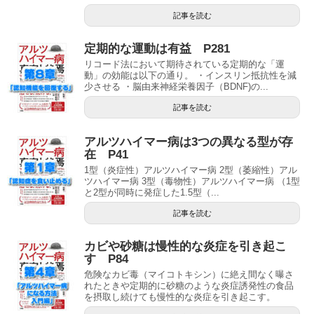
記事を読む
定期的な運動は有益 P281
リコード法において期待されている定期的な「運
動」の効能は以下の通り。 ・インスリン抵抗性を減
少させる ・脳由来神経栄養因子（BDNF)の...
記事を読む
アルツハイマー病は3つの異なる型が存
在 P41
1型（炎症性）アルツハイマー病 2型（萎縮性）アル
ツハイマー病 3型（毒物性）アルツハイマー病 （1型
と2型が同時に発症した1.5型（...
記事を読む
カビや砂糖は慢性的な炎症を引き起こ
す P84
危険なカビ毒（マイコトキシン）に絶え間なく曝さ
れたときや定期的に砂糖のような炎症誘発性の食品
を摂取し続けても慢性的な炎症を引き起こす。