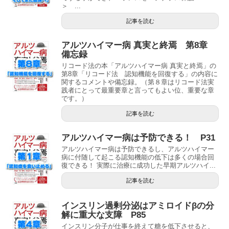
＞ ...
記事を読む
アルツハイマー病 真実と終焉 第8章
備忘録
リコード法の本「アルツハイマー病 真実と終焉」の
第8章「リコード法 認知機能を回復する」の内容に
関するコメントや備忘録。（第８章はリコード法実
践者にとって最重要章と言ってもよい位、重要な章
です。）
記事を読む
アルツハイマー病は予防できる！ P31
アルツハイマー病は予防できるし、アルツハイマー
病に付随して起こる認知機能の低下は多くの場合回
復できる！ 実際に治療に成功した早期アルツハイ...
記事を読む
インスリン過剰分泌はアミロイドβの分
解に重大な支障 P85
インスリン分子が仕事を終えて糖を低下させると、