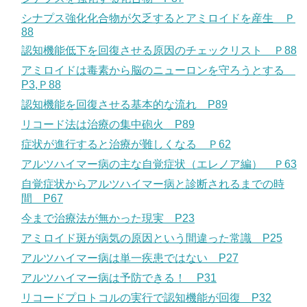
シナプス強化化合物が欠乏するとアミロイドを産生 Ｐ
88
認知機能低下を回復させる原因のチェックリスト Ｐ88
アミロイドは毒素から脳のニューロンを守ろうとする
P3,Ｐ88
認知機能を回復させる基本的な流れ P89
リコード法は治療の集中砲火 P89
症状が進行すると治療が難しくなる Ｐ62
アルツハイマー病の主な自覚症状（エレノア編） Ｐ63
自覚症状からアルツハイマー病と診断されるまでの時
間 P67
今まで治療法が無かった現実 P23
アミロイド斑が病気の原因という間違った常識 P25
アルツハイマー病は単一疾患ではない P27
アルツハイマー病は予防できる！ P31
リコードプロトコルの実行で認知機能が回復 P32