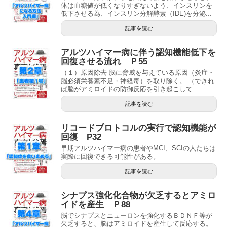
体は血糖値が低くなりすぎないよう、インスリンを
低下させる為、インスリン分解酵素（IDE)を分泌...
記事を読む
アルツハイマー病に伴う認知機能低下を
回復させる流れ Ｐ55
（１）原因除去 脳に脅威を与えている原因（炎症・
脳必須栄養素不足・神経毒）を取り除く。 （できれ
ば脳がアミロイドの防御反応を引き起こして...
記事を読む
リコードプロトコルの実行で認知機能が
回復 P32
早期アルツハイマー病の患者やMCI、SCIの人たちは
実際に回復できる可能性がある。
記事を読む
シナプス強化化合物が欠乏するとアミロ
イドを産生 Ｐ88
脳でシナプスとニューロンを強化するＢＤＮＦ等が
欠乏すると、脳はアミロイドを産生して反応する。