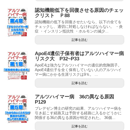
認知機能低下を回復させる原因のチェッ
クリスト Ｐ88
認知機能の低下を回復させたいなら、以下の全てを
チェックし、適切に対処しなければならない。 ・炎
症 ・インスリン抵抗性 ・ホルモンの減少...
記事を読む
ApoE4遺伝子保有者はアルツハイマー病
リスク大 P32~P33
ApoE4は強力なアルツハイマーの遺伝的危険因子。
ApoE4遺伝子を全く保有していない人のアルツハイ
マー病にかかる生涯リスクは9％。 ...
記事を読む
アルツハイマー病 36の異なる原因
P129
ブレデゼン博士の研究の結果、アルツハイマー病を
引き起こす経路又は予防する経路に入るかどうかに
関係する36の異なる原因が特定された。 36個...
記事を読む