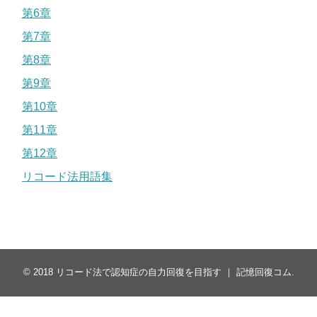
第6章
第7章
第8章
第9章
第10章
第11章
第12章
リコード法用語集
© 2018
リコード法で認知症の自力回復を目指す ｜ 記憶回復コム
.