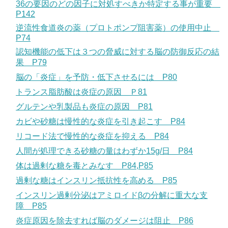
36の要因のどの因子に対処すべきか特定する事が重要
P142
逆流性食道炎の薬（プロトポンプ阻害薬）の使用中止
P74
認知機能の低下は３つの脅威に対する脳の防御反応の結
果 P79
脳の「炎症」を予防・低下させるには P80
トランス脂肪酸は炎症の原因 Ｐ81
グルテンや乳製品も炎症の原因 P81
カビや砂糖は慢性的な炎症を引き起こす P84
リコード法で慢性的な炎症を抑える P84
人間が処理できる砂糖の量はわずか15g/日 P84
体は過剰な糖を毒とみなす P84,P85
過剰な糖はインスリン抵抗性を高める P85
インスリン過剰分泌はアミロイドβの分解に重大な支
障 P85
炎症原因を除去すれば脳のダメージは阻止 P86