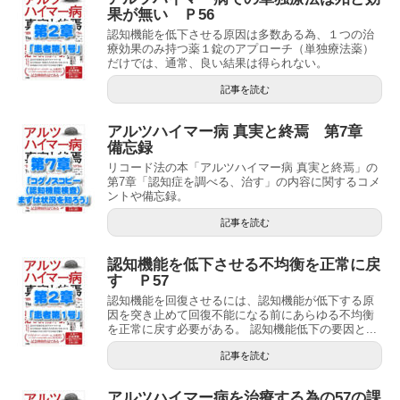
果が無い Ｐ56
認知機能を低下させる原因は多数ある為、１つの治
療効果のみ持つ薬１錠のアプローチ（単独療法薬）
だけでは、通常、良い結果は得られない。
記事を読む
アルツハイマー病 真実と終焉 第7章
備忘録
リコード法の本「アルツハイマー病 真実と終焉」の
第7章「認知症を調べる、治す」の内容に関するコメ
ントや備忘録。
記事を読む
認知機能を低下させる不均衡を正常に戻
す Ｐ57
認知機能を回復させるには、認知機能が低下する原
因を突き止めて回復不能になる前にあらゆる不均衡
を正常に戻す必要がある。 認知機能低下の要因と...
記事を読む
アルツハイマー病を治療する為の57の課