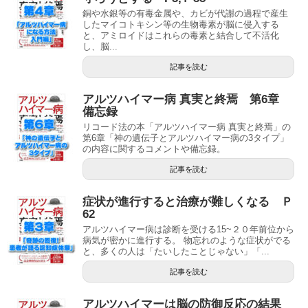
銅や水銀等の有毒金属や、カビが代謝の過程で産生
したマイコトキシン等の生物毒素が脳に侵入する
と、アミロイドはこれらの毒素と結合して不活化
し、脳...
記事を読む
アルツハイマー病 真実と終焉 第6章
備忘録
リコード法の本「アルツハイマー病 真実と終焉」の
第6章「神の遺伝子とアルツハイマー病の3タイプ」
の内容に関するコメントや備忘録。
記事を読む
症状が進行すると治療が難しくなる Ｐ
62
アルツハイマー病は診断を受ける15~２０年前位から
病気が密かに進行する。 物忘れのような症状がでる
と、多くの人は「たいしたことじゃない」「...
記事を読む
アルツハイマーは脳の防御反応の結果