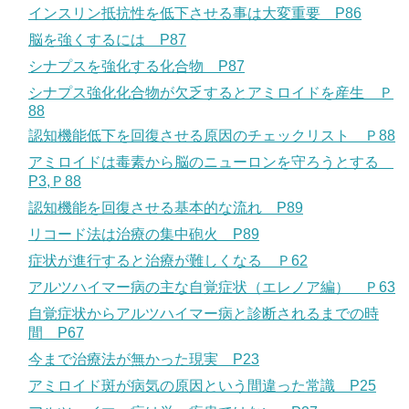
インスリン抵抗性を低下させる事は大変重要 P86
脳を強くするには P87
シナプスを強化する化合物 P87
シナプス強化化合物が欠乏するとアミロイドを産生 Ｐ
88
認知機能低下を回復させる原因のチェックリスト Ｐ88
アミロイドは毒素から脳のニューロンを守ろうとする
P3,Ｐ88
認知機能を回復させる基本的な流れ P89
リコード法は治療の集中砲火 P89
症状が進行すると治療が難しくなる Ｐ62
アルツハイマー病の主な自覚症状（エレノア編） Ｐ63
自覚症状からアルツハイマー病と診断されるまでの時
間 P67
今まで治療法が無かった現実 P23
アミロイド斑が病気の原因という間違った常識 P25