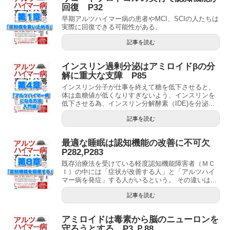
回復 P32
早期アルツハイマー病の患者やMCI、SCIの人たちは
実際に回復できる可能性がある。
記事を読む
インスリン過剰分泌はアミロイドβの分
解に重大な支障 P85
インスリン分子が仕事を終えて糖を低下させると、
体は血糖値が低くなりすぎないよう、インスリンを
低下させる為、インスリン分解酵素（IDE)を分泌...
記事を読む
最適な睡眠は認知機能の改善に不可欠
P282,P283
既存治療法を受けている軽度認知機能障害者（ＭＣ
Ｉ）の中には「症状が改善する人」と「アルツハイ
マー病を発症」する人がいるという。 その違いは...
記事を読む
アミロイドは毒素から脳のニューロンを
守ろうとする P3,Ｐ88