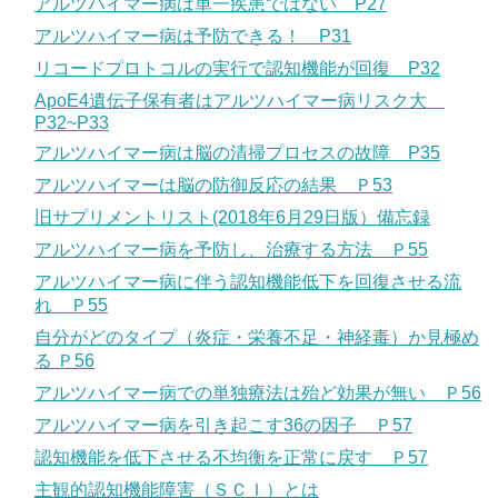
アルツハイマー病は単一疾患ではない P27
アルツハイマー病は予防できる！ P31
リコードプロトコルの実行で認知機能が回復 P32
ApoE4遺伝子保有者はアルツハイマー病リスク大
P32~P33
アルツハイマー病は脳の清掃プロセスの故障 P35
アルツハイマーは脳の防御反応の結果 Ｐ53
旧サプリメントリスト(2018年6月29日版）備忘録
アルツハイマー病を予防し、治療する方法 Ｐ55
アルツハイマー病に伴う認知機能低下を回復させる流
れ Ｐ55
自分がどのタイプ（炎症・栄養不足・神経毒）か見極め
る Ｐ56
アルツハイマー病での単独療法は殆ど効果が無い Ｐ56
アルツハイマー病を引き起こす36の因子 Ｐ57
認知機能を低下させる不均衡を正常に戻す Ｐ57
主観的認知機能障害（ＳＣＩ）とは