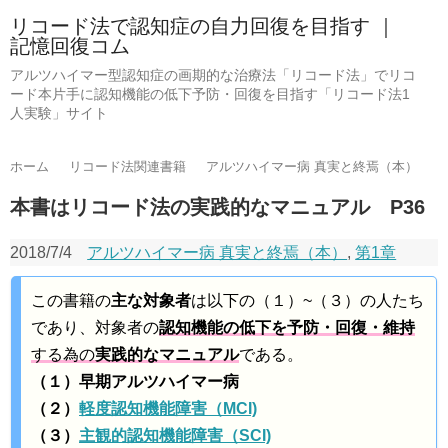
リコード法で認知症の自力回復を目指す ｜
記憶回復コム
アルツハイマー型認知症の画期的な治療法「リコード法」でリコ
ード本片手に認知機能の低下予防・回復を目指す「リコード法1
人実験」サイト
ホーム
リコード法関連書籍
アルツハイマー病 真実と終焉（本）
本書はリコード法の実践的なマニュアル P36
2018/7/4
アルツハイマー病 真実と終焉（本）
,
第1章
この書籍の
主な対象者
は以下の（１）~（３）の人たち
であり、対象者の
認知機能の低下を予防・回復・維持
する為の
実践的なマニュアル
である。
（１）早期アルツハイマー病
（２）
軽度認知機能障害（MCI)
（３）
主観的認知機能障害（SCI)