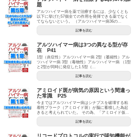
題
アルツハイマー病を薬で治療するには、少なくとも
以下に挙げた57個全ての作用を発揮できる薬でなく
てならないという。 （アルツハイマー病36の...
記事を読む
アルツハイマー病は3つの異なる型が存
在 P41
1型（炎症性）アルツハイマー病 2型（萎縮性）アル
ツハイマー病 3型（毒物性）アルツハイマー病 （1型
と2型が同時に発症した1.5型（...
記事を読む
アミロイド斑が病気の原因という間違っ
た常識 P25
今まではアルツハイマー病はシナプスを破壊する粘
着性プラーク（アミロイド斑）が脳に蓄積した為起
きると考えられていた。 その為、「アミロイド仮...
記事を読む
リコードプロトコルの実行で認知機能が