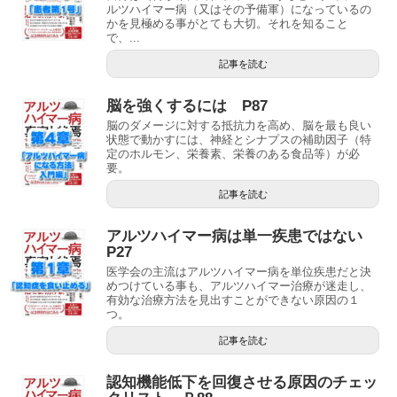
ルツハイマー病（又はその予備軍）になっているの
かを見極める事がとても大切。それを知ること
で、...
記事を読む
脳を強くするには P87
脳のダメージに対する抵抗力を高め、脳を最も良い
状態で動かすには、神経とシナプスの補助因子（特
定のホルモン、栄養素、栄養のある食品等）が必
要。
記事を読む
アルツハイマー病は単一疾患ではない
P27
医学会の主流はアルツハイマー病を単位疾患だと決
めつけている事も、アルツハイマー治療が迷走し、
有効な治療方法を見出すことができない原因の１
つ。
記事を読む
認知機能低下を回復させる原因のチェッ