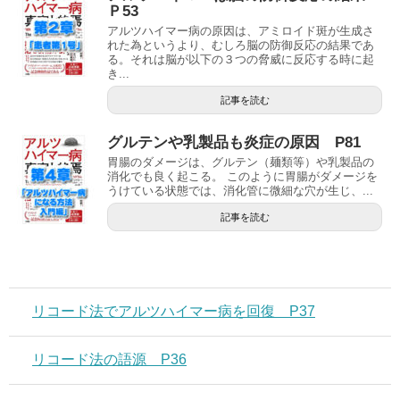
Ｐ53
アルツハイマー病の原因は、アミロイド斑が生成さ
れた為というより、むしろ脳の防御反応の結果であ
る。それは脳が以下の３つの脅威に反応する時に起
き...
記事を読む
グルテンや乳製品も炎症の原因 P81
胃腸のダメージは、グルテン（麺類等）や乳製品の
消化でも良く起こる。 このように胃腸がダメージを
うけている状態では、消化管に微細な穴が生じ、...
記事を読む
リコード法でアルツハイマー病を回復 P37
リコード法の語源 P36