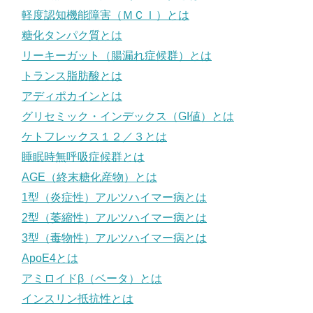
軽度認知機能障害（ＭＣＩ）とは
糖化タンパク質とは
リーキーガット（腸漏れ症候群）とは
トランス脂肪酸とは
アディポカインとは
グリセミック・インデックス（GI値）とは
ケトフレックス１２／３とは
睡眠時無呼吸症候群とは
AGE（終末糖化産物）とは
1型（炎症性）アルツハイマー病とは
2型（萎縮性）アルツハイマー病とは
3型（毒物性）アルツハイマー病とは
ApoE4とは
アミロイドβ（ベータ）とは
インスリン抵抗性とは