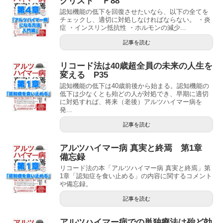
クリスト Ｐ88
認知機能の低下を回復させたいなら、以下の全てを
チェックし、適切に対処しなければならない。 ・炎
症 ・インスリン抵抗性 ・ホルモンの減少...
記事を読む
リコード法は40歳超全員の未来の人生を
変える P35
認知機能の低下は40歳前後から始まる。認知機能の
低下は少なくとも殆どの人が対処でき、早期に適切
に対処すれば、将来（老後）アルツハイマー病を
発...
記事を読む
アルツハイマー病 真実と終焉 第1章
備忘録
リコード法の本「アルツハイマー病 真実と終焉」第
1章「認知症を食い止める」の内容に関するコメント
や備忘録。
記事を読む
アルツハイマー病での単独療法は殆ど効